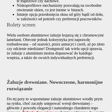
te trapezowe czy dachowe.
Niskoprofilowe mechanizmy pozwalają na swobodne
otwieranie okien, co jest istotne w biurach.
Istnieje opcja przesłonięcia okna od góry bądź od dołu,
w zależności od potrzeb czy preferencji pracowników.
Rolety screen
Wielu osobom aluminiowe żaluzje kojarzą się z chromowymi
lamelami. Obecnie jednak kolorystyka jest naprawdę
rozbudowana – od szarości, przez antracyt i czerń, aż po złoto
czy odcienie miedziane! Dostępność tak wielu opcji sprawia,
że żaluzje z aluminium można dopasować do każdego
wnętrza, a także do swoich indywidualnych preferencji.
Żaluzje drewniane. Nowoczesne, harmonijne
rozwiązanie
Do tej pory to wspomniane żaluzje aluminiowe wiodły prym
na rynku, choć zaczęły ustępować wersji drewnianej –
głównie z powodu elegancji i naturalnego charakteru tego