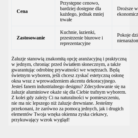
Przystępne cenowo,
bardziej dostępne dla
Droższe w 
Cena
każdego, jednak mniej
ekonomiczn
trwałe
Kuchnie, łazienki,
Pokoje dzi
Zastosowanie
przestrzenie biurowe i
nienarażon
reprezentacyjne
Żaluzje stanowią znakomitą opcję aranżacyjną i praktyczną
w jednym, chroniąc przed światłem słonecznym, a także
gwarantując odrobinę prywatności we wnętrzach. Będą
świetnym wyborem, jeśli chcesz zyskać estetyczną osłonę
okna wraz z wprowadzeniem akcentu dekoracyjnego.
Jesteś fanem industrialnego designu? Zdecydowanie się na
żaluzje aluminiowe okaże się dla Ciebie trafnym wyborem.
Z kolei gdy zależy Ci na naturalności w pomieszczeniu,
nie ma nic lepszego niż żaluzje drewniane. Jesteśmy
przekonani, że zarówno za pomocą jednych, jak i drugich
elementów Twoja wnęka okienna zyska ciekawy,
przykuwający wzrok wygląd!