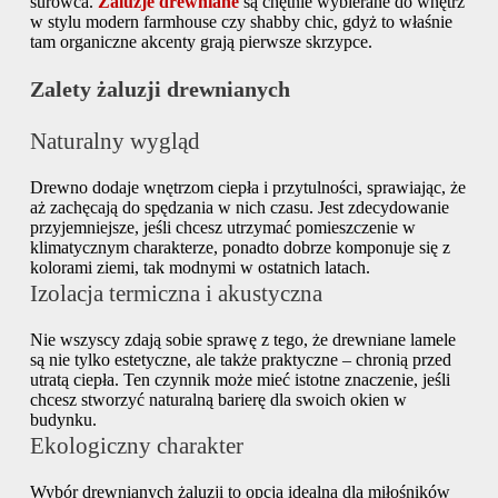
surowca.
Żaluzje drewniane
są chętnie wybierane do wnętrz
w stylu modern farmhouse czy shabby chic, gdyż to właśnie
tam organiczne akcenty grają pierwsze skrzypce.
Zalety żaluzji drewnianych
Naturalny wygląd
Drewno dodaje wnętrzom ciepła i przytulności, sprawiając, że
aż zachęcają do spędzania w nich czasu. Jest zdecydowanie
przyjemniejsze, jeśli chcesz utrzymać pomieszczenie w
klimatycznym charakterze, ponadto dobrze komponuje się z
kolorami ziemi, tak modnymi w ostatnich latach.
Izolacja termiczna i akustyczna
Nie wszyscy zdają sobie sprawę z tego, że drewniane lamele
są nie tylko estetyczne, ale także praktyczne – chronią przed
utratą ciepła. Ten czynnik może mieć istotne znaczenie, jeśli
chcesz stworzyć naturalną barierę dla swoich okien w
budynku.
Ekologiczny charakter
Wybór drewnianych żaluzji to opcja idealna dla miłośników