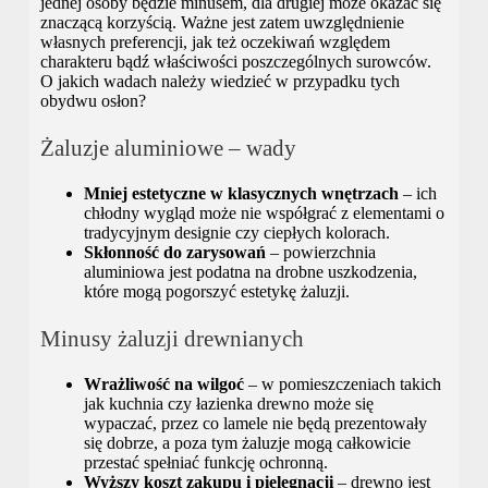
jednej osoby będzie minusem, dla drugiej może okazać się
znaczącą korzyścią. Ważne jest zatem uwzględnienie
własnych preferencji, jak też oczekiwań względem
charakteru bądź właściwości poszczególnych surowców.
O jakich wadach należy wiedzieć w przypadku tych
obydwu osłon?
Żaluzje aluminiowe – wady
Mniej estetyczne w klasycznych wnętrzach
– ich
chłodny wygląd może nie współgrać z elementami o
tradycyjnym designie czy ciepłych kolorach.
Skłonność do zarysowań
– powierzchnia
aluminiowa jest podatna na drobne uszkodzenia,
które mogą pogorszyć estetykę żaluzji.
Minusy żaluzji drewnianych
Wrażliwość na wilgoć
– w pomieszczeniach takich
jak kuchnia czy łazienka drewno może się
wypaczać, przez co lamele nie będą prezentowały
się dobrze, a poza tym żaluzje mogą całkowicie
przestać spełniać funkcję ochronną.
Wyższy koszt zakupu i pielęgnacji
– drewno jest