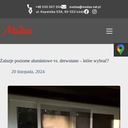
+48 530 007 004
medea@medea.net.pl
ul. Kopernika 53A, 90-553 Łódź
Żaluzje poziome aluminiowe vs. drewniane – które wybrać?
20 listopada, 2024