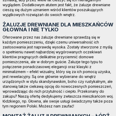
wyglądem. Dodatkowym atutem jest fakt, że żaluzje drewniane
cieszą się dużym uznaniem wśród klientów poszukujących
wyjątkowych rozwiązań do swoich wnętrz.
ŻALUZJE DREWNIANE DLA MIESZKAŃCÓW
GŁOWNA I NIE TYLKO
Oferowane przez nas żaluzje drewniane sprawdzą się w
każdym pomieszczeniu, dzięki czemu uniwersalność ich
zastosowania jest naprawdę wysoka. Zostały stworzone z myślą
o spełnieniu nawet najbardziej wygórowanych oczekiwań
klientów pragnących delikatnie przyciemnić domowe
pomieszczenia, ale w dobrym guście. Żaluzje tego typu to
połączenie ponadczasowej elegancji oraz klasyki z
minimalizmem – efekt wizualny, który się za ich pomocą uzyska,
jest rewelacyjny. Są one głównie wybierane do wnętrz
urządzonych w stylu skandynawskim, boho czy rustykalnym, ale
stanowią także ciekawą opcję do nowoczesnych pomieszczeń,
wprowadzając do nich przytulność i ciepło. Przekonany do
zakupu? Naszą ofertę dedykujemy zwłaszcza mieszkańcom woj.
łódzkiego, np. Głowna, ale swoje usługi świadczymy także poza
tym regionem Polski. Możesz nam zaufać!
MONTAŻ ŻALUZJI DREWNIANYCH – ŁÓDŹ