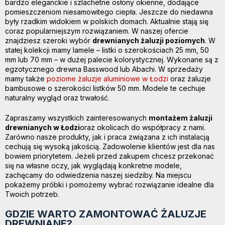
bardzo eleganckie i szlachetne osłony okienne, dodające
pomieszczeniom niesamowitego ciepła. Jeszcze do niedawna
były rzadkim widokiem w polskich domach. Aktualnie stają się
coraz popularniejszym rozwiązaniem. W naszej ofercie
znajdziesz szeroki wybór
drewnianych żaluzji poziomych
. W
stałej kolekcji mamy lamele – listki o szerokościach 25 mm, 50
mm lub 70 mm – w dużej palecie kolorystycznej. Wykonane są z
egzotycznego drewna Basswood lub Abachi. W sprzedaży
mamy także
poziome żaluzje aluminiowe w Łodzi
oraz żaluzje
bambusowe o szerokości listków 50 mm. Modele te cechuje
naturalny wygląd oraz trwałość.
Zapraszamy wszystkich zainteresowanych
montażem żaluzji
drewnianych w Łodzi
oraz okolicach do współpracy z nami.
Zarówno nasze produkty, jak i praca związana z ich instalacją
cechują się wysoką jakością. Zadowolenie klientów jest dla nas
bowiem priorytetem. Jeżeli przed zakupem chcesz przekonać
się na własne oczy, jak wyglądają konkretne modele,
zachęcamy do odwiedzenia naszej siedziby. Na miejscu
pokażemy próbki i pomożemy wybrać rozwiązanie idealne dla
Twoich potrzeb.
GDZIE WARTO ZAMONTOWAĆ ŻALUZJE
DREWNIANE?