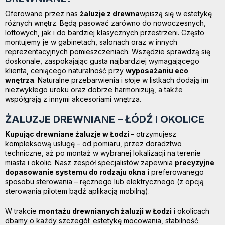
Oferowane przez nas
żaluzje z drewna
wpiszą się w estetykę
różnych wnętrz. Będą pasować zarówno do nowoczesnych,
loftowych, jak i do bardziej klasycznych przestrzeni. Często
montujemy je w gabinetach, salonach oraz w innych
reprezentacyjnych pomieszczeniach. Wszędzie sprawdzą się
doskonale, zaspokajając gusta najbardziej wymagającego
klienta, ceniącego naturalność przy
wyposażaniu eco
wnętrza
. Naturalne przebarwienia i słoje w listkach dodają im
niezwykłego uroku oraz dobrze harmonizują, a także
współgrają z innymi akcesoriami wnętrza.
ŻALUZJE DREWNIANE – ŁÓDŹ I OKOLICE
Kupując drewniane żaluzje w Łodzi
– otrzymujesz
kompleksową usługę – od pomiaru, przez doradztwo
techniczne, aż po montaż w wybranej lokalizacji na terenie
miasta i okolic. Nasz zespół specjalistów zapewnia
precyzyjne
dopasowanie systemu do rodzaju okna
i preferowanego
sposobu sterowania – ręcznego lub elektrycznego (z opcją
sterowania pilotem bądź aplikacją mobilną).
W trakcie
montażu drewnianych żaluzji w Łodzi
i okolicach
dbamy o każdy szczegół: estetykę mocowania, stabilność