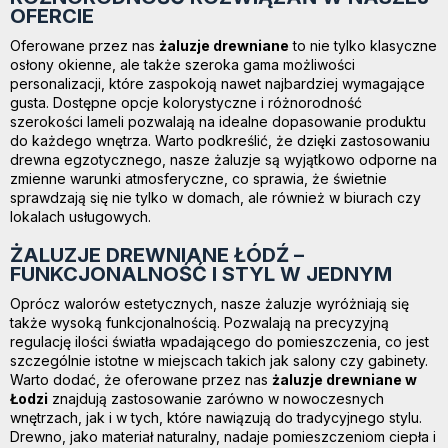
OFERCIE
Oferowane przez nas
żaluzje drewniane
to nie tylko klasyczne
osłony okienne, ale także szeroka gama możliwości
personalizacji, które zaspokoją nawet najbardziej wymagające
gusta. Dostępne opcje kolorystyczne i różnorodność
szerokości lameli pozwalają na idealne dopasowanie produktu
do każdego wnętrza. Warto podkreślić, że dzięki zastosowaniu
drewna egzotycznego, nasze żaluzje są wyjątkowo odporne na
zmienne warunki atmosferyczne, co sprawia, że świetnie
sprawdzają się nie tylko w domach, ale również w biurach czy
lokalach usługowych.
ŻALUZJE DREWNIANE ŁÓDŹ –
FUNKCJONALNOŚĆ I STYL W JEDNYM
Oprócz walorów estetycznych, nasze żaluzje wyróżniają się
także wysoką funkcjonalnością. Pozwalają na precyzyjną
regulację ilości światła wpadającego do pomieszczenia, co jest
szczególnie istotne w miejscach takich jak salony czy gabinety.
Warto dodać, że oferowane przez nas
żaluzje drewniane w
Łodzi
znajdują zastosowanie zarówno w nowoczesnych
wnętrzach, jak i w tych, które nawiązują do tradycyjnego stylu.
Drewno, jako materiał naturalny, nadaje pomieszczeniom ciepła i