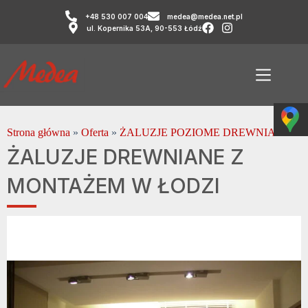
+48 530 007 004
medea@medea.net.pl
ul. Kopernika 53A, 90-553 Łódź
Strona główna
»
Oferta
»
ŻALUZJE POZIOME DREWNIANE
ŻALUZJE DREWNIANE Z
MONTAŻEM W ŁODZI