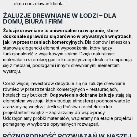
okna i oczekiwań klienta.
ŻALUZJE DREWNIANE W ŁODZI – DLA
DOMU, BIURA I FIRM
Żaluzje drewniane to uniwersalne rozwiązanie, które
doskonale sprawdza się zarówno w prywatnych wnętrzach,
jak i w przestrzeniach komercyjnych
. Dla domów i mieszkań
stanowią elegancki element wyposażenia, który łączy
funkcjonalność z wyjątkowym stylem. Dzięki naturalnym
materiałom i szerokiej gamie kolorystycznej idealnie komponują
się z meblami, podłogami i innymi drewnianymi elementami
wystroju.
Coraz więcej inwestorów decyduje się na żaluzje drewniane
również w przestrzeniach komercyjnych – restauracjach,
hotelach czy butikach.
Odpowiednio dobrane żaluzje
stają się
elementem wystroju, który buduje atmosferę i podnosi wartość
aranżacyjną wnętrza. Jeśli są Państwo architektem lub
projektantem wnętrz – zapraszamy do współpracy.
Udostępniamy próbki materiałów, wspieramy na etapie projektu i
pomagamy w wyborze optymalnych rozwiązań.
RÓŻNORODNOŚĆ ROZWIĄZAŃ W NASZEJ