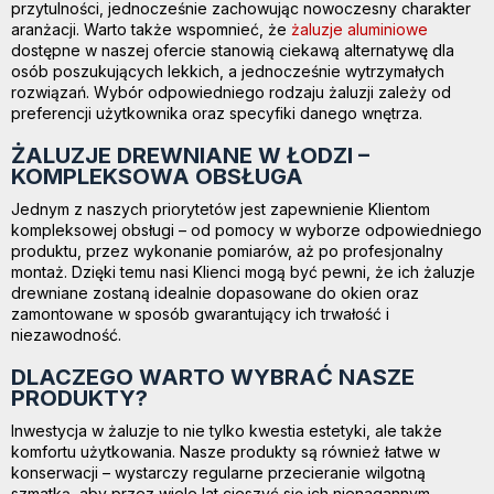
przytulności, jednocześnie zachowując nowoczesny charakter
aranżacji. Warto także wspomnieć, że
żaluzje aluminiowe
dostępne w naszej ofercie stanowią ciekawą alternatywę dla
osób poszukujących lekkich, a jednocześnie wytrzymałych
rozwiązań. Wybór odpowiedniego rodzaju żaluzji zależy od
preferencji użytkownika oraz specyfiki danego wnętrza.
ŻALUZJE DREWNIANE W ŁODZI –
KOMPLEKSOWA OBSŁUGA
Jednym z naszych priorytetów jest zapewnienie Klientom
kompleksowej obsługi – od pomocy w wyborze odpowiedniego
produktu, przez wykonanie pomiarów, aż po profesjonalny
montaż. Dzięki temu nasi Klienci mogą być pewni, że ich żaluzje
drewniane zostaną idealnie dopasowane do okien oraz
zamontowane w sposób gwarantujący ich trwałość i
niezawodność.
DLACZEGO WARTO WYBRAĆ NASZE
PRODUKTY?
Inwestycja w żaluzje to nie tylko kwestia estetyki, ale także
komfortu użytkowania. Nasze produkty są również łatwe w
konserwacji – wystarczy regularne przecieranie wilgotną
szmatką, aby przez wiele lat cieszyć się ich nienagannym