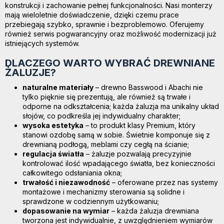
konstrukcji i zachowanie pełnej funkcjonalności. Nasi monterzy
mają wieloletnie doświadczenie, dzięki czemu prace
przebiegają szybko, sprawnie i bezproblemowo. Oferujemy
również serwis pogwarancyjny oraz możliwość modernizacji już
istniejących systemów.
DLACZEGO WARTO WYBRAĆ DREWNIANE
ŻALUZJE?
naturalne materiały
– drewno Basswood i Abachi nie
tylko pięknie się prezentują, ale również są trwałe i
odporne na odkształcenia; każda żaluzja ma unikalny układ
słojów, co podkreśla jej indywidualny charakter;
wysoka estetyka
– to produkt klasy Premium, który
stanowi ozdobę samą w sobie. Świetnie komponuje się z
drewnianą podłogą, meblami czy cegłą na ścianie;
regulacja światła
– żaluzje pozwalają precyzyjnie
kontrolować ilość wpadającego światła, bez konieczności
całkowitego odsłaniania okna;
trwałość i niezawodność
– oferowane przez nas systemy
montażowe i mechanizmy sterowania są solidne i
sprawdzone w codziennym użytkowaniu;
dopasowanie na wymiar
– każda żaluzja drewniana
tworzona jest indywidualnie, z uwzględnieniem wymiarów