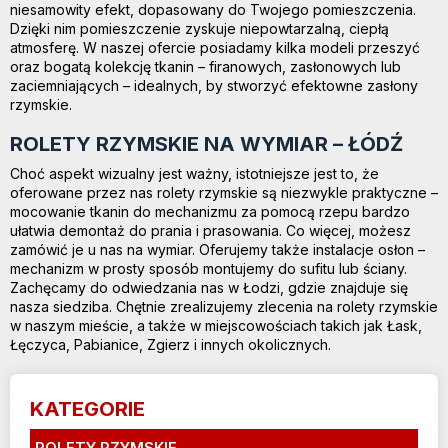
niesamowity efekt, dopasowany do Twojego pomieszczenia.
Dzięki nim pomieszczenie zyskuje niepowtarzalną, ciepłą
atmosferę. W naszej ofercie posiadamy kilka modeli przeszyć
oraz bogatą kolekcję tkanin – firanowych, zasłonowych lub
zaciemniających – idealnych, by stworzyć efektowne zasłony
rzymskie.
ROLETY RZYMSKIE NA WYMIAR – ŁÓDŹ
Choć aspekt wizualny jest ważny, istotniejsze jest to, że
oferowane przez nas rolety rzymskie są niezwykle praktyczne –
mocowanie tkanin do mechanizmu za pomocą rzepu bardzo
ułatwia demontaż do prania i prasowania. Co więcej, możesz
zamówić je u nas na wymiar. Oferujemy także instalacje osłon –
mechanizm w prosty sposób montujemy do sufitu lub ściany.
Zachęcamy do odwiedzania nas w Łodzi, gdzie znajduje się
nasza siedziba. Chętnie zrealizujemy zlecenia na rolety rzymskie
w naszym mieście, a także w miejscowościach takich jak Łask,
Łęczyca, Pabianice, Zgierz i innych okolicznych.
KATEGORIE
ROLETY RZYMSKIE