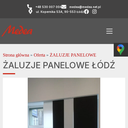
+48 530 007 004
medea@medea.net.pl
ul. Kopernika 53A, 90-553 Łódź
Strona główna
»
Oferta
»
ŻALUZJE PANELOWE
ŻALUZJE PANELOWE ŁÓDŹ