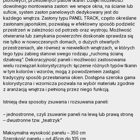
pionowych, przesuwnych pasów tkanin. Dzięki możliwości
dowolnego montowania zasłon: we wnęce okna, na ścianie lub
suficie, system zasłon panelowych dedykowany jest do
każdego wnętrza. Zasłony typu PANEL TRACK, często określane
zasłonami japońskimi, pozwalają w efektowny sposób podzielić
przestrzeń w zależności od potrzeb oraz wystroju. Możliwość
otwierania lub zamykania powierzchni doskonale sprawdza się
nie tylko w nowoczesnych domach, o dużych otwartych
przestrzeniach, ale również w niewielkich wnętrzach, w których
tego typu zabieg stanowi swego rodzaju „ruchomą ścianę
działową”.
Dekoracyjność paneli i możliwości zastosowania
wielu rozwiązań kolorystycznych: łączenie różnych typów tkanin
w tym kolorów i wzorów, mogą z powodzeniem zastąpić
tradycyjny sposób przesłaniania okien. Dostępna szeroka gama
kolorystyczna i wzornicza pozwala na wybór materiału zgodnie
z aranżacją wnętrza i pełnioną przez niego funkcją.
Istnieją dwa sposoby zsuwania i rozsuwania paneli:
– jednostronne, czyli zsuwanie paneli na lewą lub prawą stronę
– dwustronne tzw. „teatrzyk”
Maksymalna wysokość panelu – 350 cm
Szerokość panelu – od 45cm do 105 cm